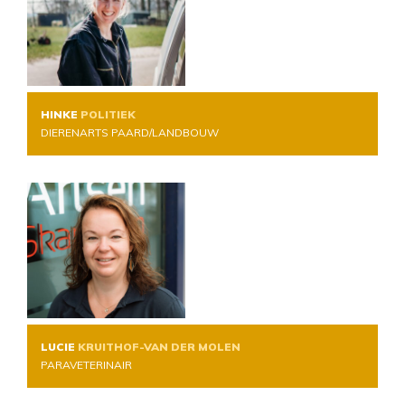
HINKE
POLITIEK
DIERENARTS PAARD/LANDBOUW
LUCIE
KRUITHOF-VAN DER MOLEN
PARAVETERINAIR